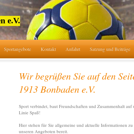
n e.V.
Sportangebote
Kontakt
Anfahrt
Satzung und Beiträge
Wir begrüßen Sie auf den Seit
1913 Bonbaden e.V.
Sport verbindet, baut Freundschaften und Zusammenhalt auf u
Linie Spaß!
Hier stehen für Sie allgemeine und aktuelle Informationen z
unseren Angeboten bereit.