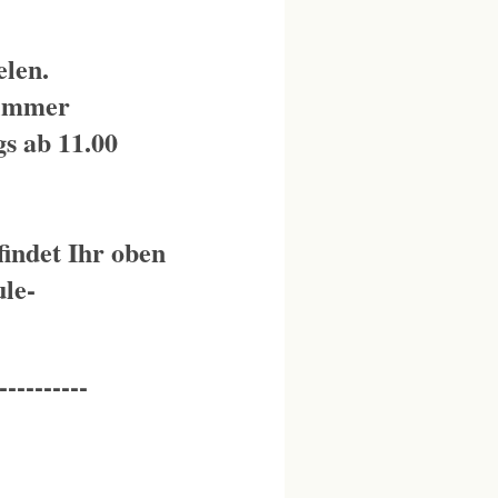
elen.
 immer
s ab 11.00
indet Ihr oben
le-
----------